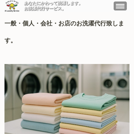
あなたにかわって洗濯します。
アイランドリーサービス
お洗濯代行サービス。
大阪の洗濯代行サービスです。真心こめて洗濯中！
コ
一般・個人・会社・お店のお洗濯代行致しま
ン
テ
す。
ン
ツ
へ
ス
キ
ッ
プ
(Enter
を
押
す)