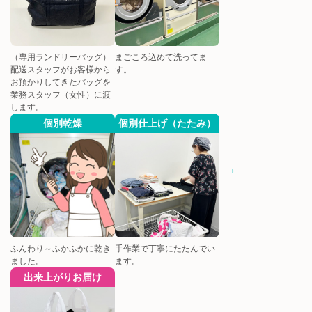
（専用ランドリーバッグ）
まごころ込めて洗ってま
配送スタッフがお客様から
す。
お預かりしてきたバッグを
業務スタッフ（女性）に渡
します。
個別乾燥
個別仕上げ（たたみ）
ふんわり～ふかふかに乾き
手作業で丁寧にたたんでい
ました。
ます。
出来上がりお届け