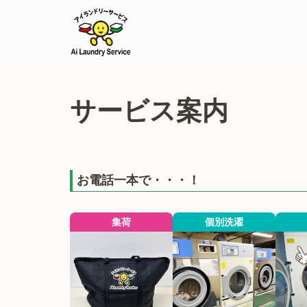
コ
アイランドリーサービス
大阪の洗濯代行サービスです。真心こめて洗濯中！
ン
サービス案内
テ
ン
ツ
へ
ス
お電話一本で・・・！
キ
ッ
集荷
個別洗濯
プ
(Enter
を
押
す)